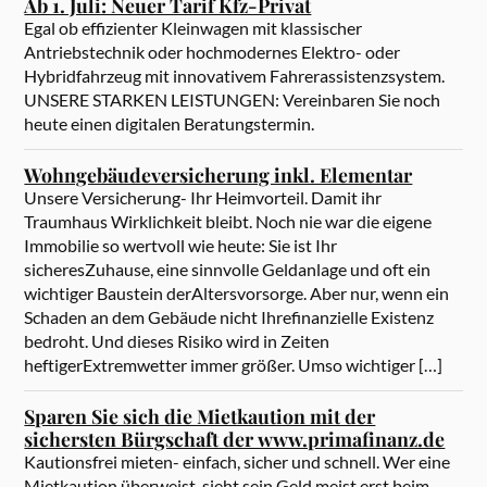
Ab 1. Juli: Neuer Tarif Kfz-Privat
Egal ob effizienter Kleinwagen mit klassischer
Antriebstechnik oder hochmodernes Elektro- oder
Hybridfahrzeug mit innovativem Fahrerassistenzsystem.
UNSERE STARKEN LEISTUNGEN: Vereinbaren Sie noch
heute einen digitalen Beratungstermin.
Wohngebäudeversicherung inkl. Elementar
Unsere Versicherung- Ihr Heimvorteil. Damit ihr
Traumhaus Wirklichkeit bleibt. Noch nie war die eigene
Immobilie so wertvoll wie heute: Sie ist Ihr
sicheresZuhause, eine sinnvolle Geldanlage und oft ein
wichtiger Baustein derAltersvorsorge. Aber nur, wenn ein
Schaden an dem Gebäude nicht Ihrefinanzielle Existenz
bedroht. Und dieses Risiko wird in Zeiten
heftigerExtremwetter immer größer. Umso wichtiger […]
Sparen Sie sich die Mietkaution mit der
sichersten Bürgschaft der www.primafinanz.de
Kautionsfrei mieten- einfach, sicher und schnell. Wer eine
Mietkaution überweist, sieht sein Geld meist erst beim