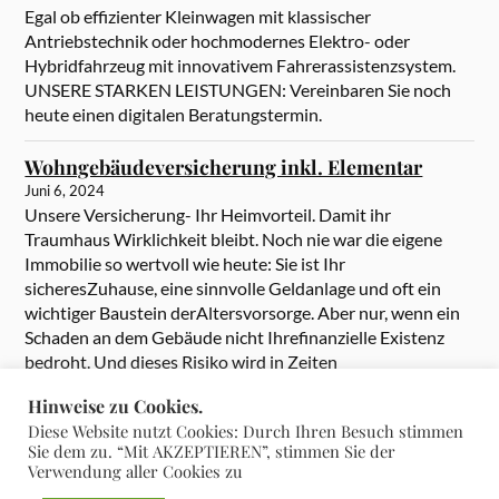
Egal ob effizienter Kleinwagen mit klassischer
Antriebstechnik oder hochmodernes Elektro- oder
Hybridfahrzeug mit innovativem Fahrerassistenzsystem.
UNSERE STARKEN LEISTUNGEN: Vereinbaren Sie noch
heute einen digitalen Beratungstermin.
Wohngebäudeversicherung inkl. Elementar
Juni 6, 2024
Unsere Versicherung- Ihr Heimvorteil. Damit ihr
Traumhaus Wirklichkeit bleibt. Noch nie war die eigene
Immobilie so wertvoll wie heute: Sie ist Ihr
sicheresZuhause, eine sinnvolle Geldanlage und oft ein
wichtiger Baustein derAltersvorsorge. Aber nur, wenn ein
Schaden an dem Gebäude nicht Ihrefinanzielle Existenz
bedroht. Und dieses Risiko wird in Zeiten
heftigerExtremwetter immer größer. Umso wichtiger […]
Hinweise zu Cookies.
Diese Website nutzt Cookies: Durch Ihren Besuch stimmen
Sie dem zu. “Mit AKZEPTIEREN”, stimmen Sie der
Verwendung aller Cookies zu
&
PRÄSENTIERT VON
WORDPRESS
THEME ERSTELLT VON