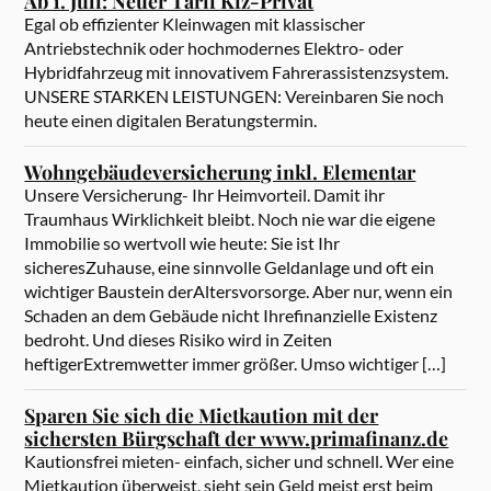
Ab 1. Juli: Neuer Tarif Kfz-Privat
Egal ob effizienter Kleinwagen mit klassischer
Antriebstechnik oder hochmodernes Elektro- oder
Hybridfahrzeug mit innovativem Fahrerassistenzsystem.
UNSERE STARKEN LEISTUNGEN: Vereinbaren Sie noch
heute einen digitalen Beratungstermin.
Wohngebäudeversicherung inkl. Elementar
Unsere Versicherung- Ihr Heimvorteil. Damit ihr
Traumhaus Wirklichkeit bleibt. Noch nie war die eigene
Immobilie so wertvoll wie heute: Sie ist Ihr
sicheresZuhause, eine sinnvolle Geldanlage und oft ein
wichtiger Baustein derAltersvorsorge. Aber nur, wenn ein
Schaden an dem Gebäude nicht Ihrefinanzielle Existenz
bedroht. Und dieses Risiko wird in Zeiten
heftigerExtremwetter immer größer. Umso wichtiger […]
Sparen Sie sich die Mietkaution mit der
sichersten Bürgschaft der www.primafinanz.de
Kautionsfrei mieten- einfach, sicher und schnell. Wer eine
Mietkaution überweist, sieht sein Geld meist erst beim