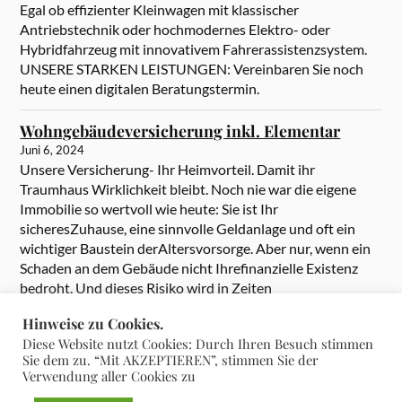
Egal ob effizienter Kleinwagen mit klassischer
Antriebstechnik oder hochmodernes Elektro- oder
Hybridfahrzeug mit innovativem Fahrerassistenzsystem.
UNSERE STARKEN LEISTUNGEN: Vereinbaren Sie noch
heute einen digitalen Beratungstermin.
Wohngebäudeversicherung inkl. Elementar
Juni 6, 2024
Unsere Versicherung- Ihr Heimvorteil. Damit ihr
Traumhaus Wirklichkeit bleibt. Noch nie war die eigene
Immobilie so wertvoll wie heute: Sie ist Ihr
sicheresZuhause, eine sinnvolle Geldanlage und oft ein
wichtiger Baustein derAltersvorsorge. Aber nur, wenn ein
Schaden an dem Gebäude nicht Ihrefinanzielle Existenz
bedroht. Und dieses Risiko wird in Zeiten
heftigerExtremwetter immer größer. Umso wichtiger […]
Hinweise zu Cookies.
Diese Website nutzt Cookies: Durch Ihren Besuch stimmen
Sie dem zu. “Mit AKZEPTIEREN”, stimmen Sie der
Verwendung aller Cookies zu
&
PRÄSENTIERT VON
WORDPRESS
THEME ERSTELLT VON