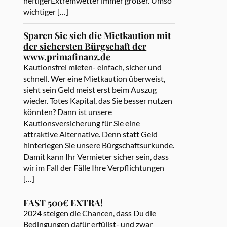
heftigerExtremwetter immer größer. Umso
wichtiger […]
Sparen Sie sich die Mietkaution mit
der sichersten Bürgschaft der
www.primafinanz.de
Kautionsfrei mieten- einfach, sicher und
schnell. Wer eine Mietkaution überweist,
sieht sein Geld meist erst beim Auszug
wieder. Totes Kapital, das Sie besser nutzen
könnten? Dann ist unsere
Kautionsversicherung für Sie eine
attraktive Alternative. Denn statt Geld
hinterlegen Sie unsere Bürgschaftsurkunde.
Damit kann Ihr Vermieter sicher sein, dass
wir im Fall der Fälle Ihre Verpflichtungen
[…]
FAST 500€ EXTRA!
2024 steigen die Chancen, dass Du die
Bedingungen dafür erfüllst- und zwar