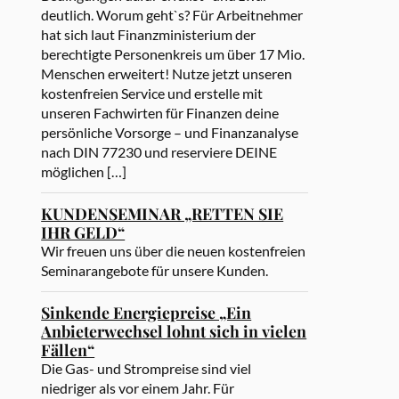
deutlich. Worum geht`s? Für Arbeitnehmer
hat sich laut Finanzministerium der
berechtigte Personenkreis um über 17 Mio.
Menschen erweitert! Nutze jetzt unseren
kostenfreien Service und erstelle mit
unseren Fachwirten für Finanzen deine
persönliche Vorsorge – und Finanzanalyse
nach DIN 77230 und reserviere DEINE
möglichen […]
KUNDENSEMINAR „RETTEN SIE
IHR GELD“
Wir freuen uns über die neuen kostenfreien
Seminarangebote für unsere Kunden.
Sinkende Energiepreise „Ein
Anbieterwechsel lohnt sich in vielen
Fällen“
Die Gas- und Strompreise sind viel
niedriger als vor einem Jahr. Für