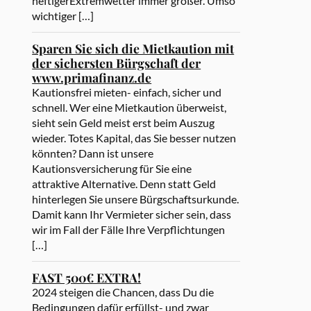
heftigerExtremwetter immer größer. Umso
wichtiger […]
Sparen Sie sich die Mietkaution mit
der sichersten Bürgschaft der
www.primafinanz.de
Kautionsfrei mieten- einfach, sicher und
schnell. Wer eine Mietkaution überweist,
sieht sein Geld meist erst beim Auszug
wieder. Totes Kapital, das Sie besser nutzen
könnten? Dann ist unsere
Kautionsversicherung für Sie eine
attraktive Alternative. Denn statt Geld
hinterlegen Sie unsere Bürgschaftsurkunde.
Damit kann Ihr Vermieter sicher sein, dass
wir im Fall der Fälle Ihre Verpflichtungen
[…]
FAST 500€ EXTRA!
2024 steigen die Chancen, dass Du die
Bedingungen dafür erfüllst- und zwar