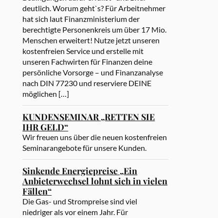
deutlich. Worum geht`s? Für Arbeitnehmer
hat sich laut Finanzministerium der
berechtigte Personenkreis um über 17 Mio.
Menschen erweitert! Nutze jetzt unseren
kostenfreien Service und erstelle mit
unseren Fachwirten für Finanzen deine
persönliche Vorsorge – und Finanzanalyse
nach DIN 77230 und reserviere DEINE
möglichen […]
KUNDENSEMINAR „RETTEN SIE
IHR GELD“
Wir freuen uns über die neuen kostenfreien
Seminarangebote für unsere Kunden.
Sinkende Energiepreise „Ein
Anbieterwechsel lohnt sich in vielen
Fällen“
Die Gas- und Strompreise sind viel
niedriger als vor einem Jahr. Für