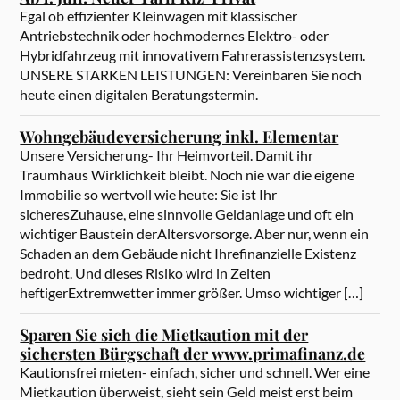
Egal ob effizienter Kleinwagen mit klassischer
Antriebstechnik oder hochmodernes Elektro- oder
Hybridfahrzeug mit innovativem Fahrerassistenzsystem.
UNSERE STARKEN LEISTUNGEN: Vereinbaren Sie noch
heute einen digitalen Beratungstermin.
Wohngebäudeversicherung inkl. Elementar
Unsere Versicherung- Ihr Heimvorteil. Damit ihr
Traumhaus Wirklichkeit bleibt. Noch nie war die eigene
Immobilie so wertvoll wie heute: Sie ist Ihr
sicheresZuhause, eine sinnvolle Geldanlage und oft ein
wichtiger Baustein derAltersvorsorge. Aber nur, wenn ein
Schaden an dem Gebäude nicht Ihrefinanzielle Existenz
bedroht. Und dieses Risiko wird in Zeiten
heftigerExtremwetter immer größer. Umso wichtiger […]
Sparen Sie sich die Mietkaution mit der
sichersten Bürgschaft der www.primafinanz.de
Kautionsfrei mieten- einfach, sicher und schnell. Wer eine
Mietkaution überweist, sieht sein Geld meist erst beim