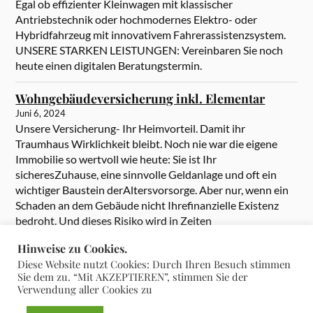
Egal ob effizienter Kleinwagen mit klassischer
Antriebstechnik oder hochmodernes Elektro- oder
Hybridfahrzeug mit innovativem Fahrerassistenzsystem.
UNSERE STARKEN LEISTUNGEN: Vereinbaren Sie noch
heute einen digitalen Beratungstermin.
Wohngebäudeversicherung inkl. Elementar
Juni 6, 2024
Unsere Versicherung- Ihr Heimvorteil. Damit ihr
Traumhaus Wirklichkeit bleibt. Noch nie war die eigene
Immobilie so wertvoll wie heute: Sie ist Ihr
sicheresZuhause, eine sinnvolle Geldanlage und oft ein
wichtiger Baustein derAltersvorsorge. Aber nur, wenn ein
Schaden an dem Gebäude nicht Ihrefinanzielle Existenz
bedroht. Und dieses Risiko wird in Zeiten
heftigerExtremwetter immer größer. Umso wichtiger […]
Hinweise zu Cookies.
Diese Website nutzt Cookies: Durch Ihren Besuch stimmen
Sie dem zu. “Mit AKZEPTIEREN”, stimmen Sie der
Verwendung aller Cookies zu
&
PRÄSENTIERT VON
WORDPRESS
THEME ERSTELLT VON