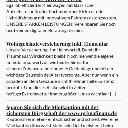
Egal ob effizienter Kleinwagen mit klassischer
Antriebstechnik oder hochmodernes Elektro- oder
Hybridfahrzeug mit innovativem Fahrerassistenzsystem.
UNSERE STARKEN LEISTUNGEN: Vereinbaren Sie noch
heute einen digitalen Beratungstermin.
Wohngebäudeversicherung inkl. Elementar
Unsere Versicherung- Ihr Heimvorteil. Damit ihr
Traumhaus Wirklichkeit bleibt. Noch nie war die eigene
Immobilie so wertvoll wie heute: Sie ist Ihr
sicheresZuhause, eine sinnvolle Geldanlage und oft ein
wichtiger Baustein derAltersvorsorge. Aber nur, wenn ein
Schaden an dem Gebäude nicht Ihrefinanzielle Existenz
bedroht. Und dieses Risiko wird in Zeiten
heftigerExtremwetter immer größer. Umso wichtiger […]
Sparen Sie sich die Mietkaution mit der
sichersten Bürgschaft der www.primafinanz.de
Kautionsfrei mieten- einfach, sicher und schnell. Wer eine
Mietkaution überweist, sieht sein Geld meist erst beim