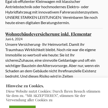
Egal ob effizienter Kleinwagen mit klassischer
Antriebstechnik oder hochmodernes Elektro- oder
Hybridfahrzeug mit innovativem Fahrerassistenzsystem.
UNSERE STARKEN LEISTUNGEN: Vereinbaren Sie noch
heute einen digitalen Beratungstermin.
Wohngebäudeversicherung inkl. Elementar
Juni 6, 2024
Unsere Versicherung- Ihr Heimvorteil. Damit ihr
Traumhaus Wirklichkeit bleibt. Noch nie war die eigene
Immobilie so wertvoll wie heute: Sie ist Ihr
sicheresZuhause, eine sinnvolle Geldanlage und oft ein
wichtiger Baustein derAltersvorsorge. Aber nur, wenn ein
Schaden an dem Gebäude nicht Ihrefinanzielle Existenz
bedroht. Und dieses Risiko wird in Zeiten
heftigerExtremwetter immer größer. Umso wichtiger […]
Hinweise zu Cookies.
Diese Website nutzt Cookies: Durch Ihren Besuch stimmen
Sie dem zu. “Mit AKZEPTIEREN”, stimmen Sie der
Verwendung aller Cookies zu
&
PRÄSENTIERT VON
WORDPRESS
THEME ERSTELLT VON