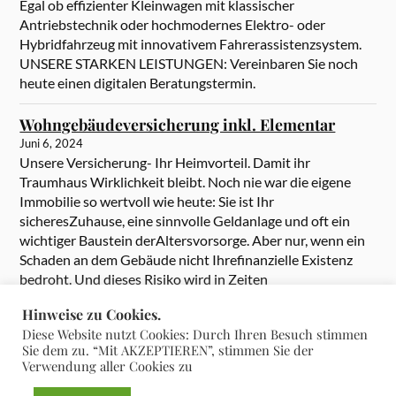
Egal ob effizienter Kleinwagen mit klassischer
Antriebstechnik oder hochmodernes Elektro- oder
Hybridfahrzeug mit innovativem Fahrerassistenzsystem.
UNSERE STARKEN LEISTUNGEN: Vereinbaren Sie noch
heute einen digitalen Beratungstermin.
Wohngebäudeversicherung inkl. Elementar
Juni 6, 2024
Unsere Versicherung- Ihr Heimvorteil. Damit ihr
Traumhaus Wirklichkeit bleibt. Noch nie war die eigene
Immobilie so wertvoll wie heute: Sie ist Ihr
sicheresZuhause, eine sinnvolle Geldanlage und oft ein
wichtiger Baustein derAltersvorsorge. Aber nur, wenn ein
Schaden an dem Gebäude nicht Ihrefinanzielle Existenz
bedroht. Und dieses Risiko wird in Zeiten
heftigerExtremwetter immer größer. Umso wichtiger […]
Hinweise zu Cookies.
Diese Website nutzt Cookies: Durch Ihren Besuch stimmen
Sie dem zu. “Mit AKZEPTIEREN”, stimmen Sie der
Verwendung aller Cookies zu
&
PRÄSENTIERT VON
WORDPRESS
THEME ERSTELLT VON