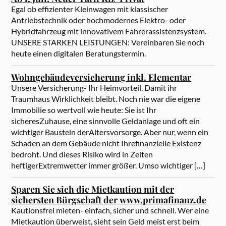
Egal ob effizienter Kleinwagen mit klassischer
Antriebstechnik oder hochmodernes Elektro- oder
Hybridfahrzeug mit innovativem Fahrerassistenzsystem.
UNSERE STARKEN LEISTUNGEN: Vereinbaren Sie noch
heute einen digitalen Beratungstermin.
Wohngebäudeversicherung inkl. Elementar
Unsere Versicherung- Ihr Heimvorteil. Damit ihr
Traumhaus Wirklichkeit bleibt. Noch nie war die eigene
Immobilie so wertvoll wie heute: Sie ist Ihr
sicheresZuhause, eine sinnvolle Geldanlage und oft ein
wichtiger Baustein derAltersvorsorge. Aber nur, wenn ein
Schaden an dem Gebäude nicht Ihrefinanzielle Existenz
bedroht. Und dieses Risiko wird in Zeiten
heftigerExtremwetter immer größer. Umso wichtiger […]
Sparen Sie sich die Mietkaution mit der
sichersten Bürgschaft der www.primafinanz.de
Kautionsfrei mieten- einfach, sicher und schnell. Wer eine
Mietkaution überweist, sieht sein Geld meist erst beim