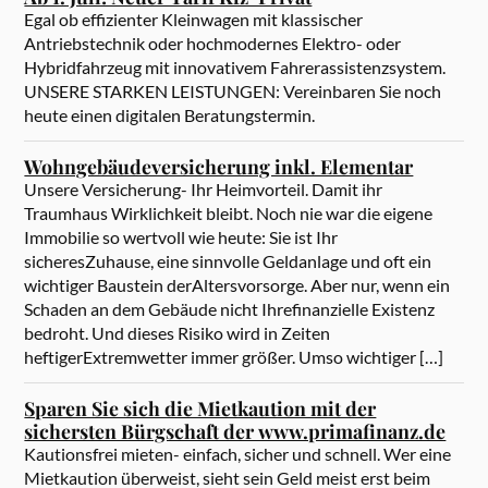
Egal ob effizienter Kleinwagen mit klassischer
Antriebstechnik oder hochmodernes Elektro- oder
Hybridfahrzeug mit innovativem Fahrerassistenzsystem.
UNSERE STARKEN LEISTUNGEN: Vereinbaren Sie noch
heute einen digitalen Beratungstermin.
Wohngebäudeversicherung inkl. Elementar
Unsere Versicherung- Ihr Heimvorteil. Damit ihr
Traumhaus Wirklichkeit bleibt. Noch nie war die eigene
Immobilie so wertvoll wie heute: Sie ist Ihr
sicheresZuhause, eine sinnvolle Geldanlage und oft ein
wichtiger Baustein derAltersvorsorge. Aber nur, wenn ein
Schaden an dem Gebäude nicht Ihrefinanzielle Existenz
bedroht. Und dieses Risiko wird in Zeiten
heftigerExtremwetter immer größer. Umso wichtiger […]
Sparen Sie sich die Mietkaution mit der
sichersten Bürgschaft der www.primafinanz.de
Kautionsfrei mieten- einfach, sicher und schnell. Wer eine
Mietkaution überweist, sieht sein Geld meist erst beim