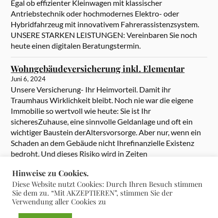
Egal ob effizienter Kleinwagen mit klassischer
Antriebstechnik oder hochmodernes Elektro- oder
Hybridfahrzeug mit innovativem Fahrerassistenzsystem.
UNSERE STARKEN LEISTUNGEN: Vereinbaren Sie noch
heute einen digitalen Beratungstermin.
Wohngebäudeversicherung inkl. Elementar
Juni 6, 2024
Unsere Versicherung- Ihr Heimvorteil. Damit ihr
Traumhaus Wirklichkeit bleibt. Noch nie war die eigene
Immobilie so wertvoll wie heute: Sie ist Ihr
sicheresZuhause, eine sinnvolle Geldanlage und oft ein
wichtiger Baustein derAltersvorsorge. Aber nur, wenn ein
Schaden an dem Gebäude nicht Ihrefinanzielle Existenz
bedroht. Und dieses Risiko wird in Zeiten
heftigerExtremwetter immer größer. Umso wichtiger […]
Hinweise zu Cookies.
Diese Website nutzt Cookies: Durch Ihren Besuch stimmen
Sie dem zu. “Mit AKZEPTIEREN”, stimmen Sie der
Verwendung aller Cookies zu
&
PRÄSENTIERT VON
WORDPRESS
THEME ERSTELLT VON