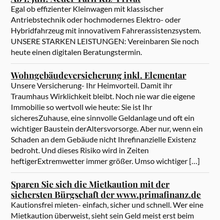
Egal ob effizienter Kleinwagen mit klassischer
Antriebstechnik oder hochmodernes Elektro- oder
Hybridfahrzeug mit innovativem Fahrerassistenzsystem.
UNSERE STARKEN LEISTUNGEN: Vereinbaren Sie noch
heute einen digitalen Beratungstermin.
Wohngebäudeversicherung inkl. Elementar
Unsere Versicherung- Ihr Heimvorteil. Damit ihr
Traumhaus Wirklichkeit bleibt. Noch nie war die eigene
Immobilie so wertvoll wie heute: Sie ist Ihr
sicheresZuhause, eine sinnvolle Geldanlage und oft ein
wichtiger Baustein derAltersvorsorge. Aber nur, wenn ein
Schaden an dem Gebäude nicht Ihrefinanzielle Existenz
bedroht. Und dieses Risiko wird in Zeiten
heftigerExtremwetter immer größer. Umso wichtiger […]
Sparen Sie sich die Mietkaution mit der
sichersten Bürgschaft der www.primafinanz.de
Kautionsfrei mieten- einfach, sicher und schnell. Wer eine
Mietkaution überweist, sieht sein Geld meist erst beim