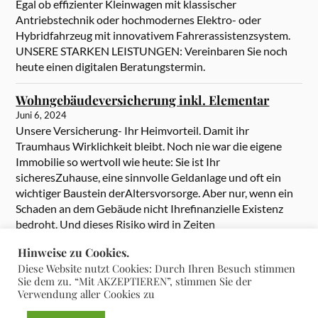
Egal ob effizienter Kleinwagen mit klassischer
Antriebstechnik oder hochmodernes Elektro- oder
Hybridfahrzeug mit innovativem Fahrerassistenzsystem.
UNSERE STARKEN LEISTUNGEN: Vereinbaren Sie noch
heute einen digitalen Beratungstermin.
Wohngebäudeversicherung inkl. Elementar
Juni 6, 2024
Unsere Versicherung- Ihr Heimvorteil. Damit ihr
Traumhaus Wirklichkeit bleibt. Noch nie war die eigene
Immobilie so wertvoll wie heute: Sie ist Ihr
sicheresZuhause, eine sinnvolle Geldanlage und oft ein
wichtiger Baustein derAltersvorsorge. Aber nur, wenn ein
Schaden an dem Gebäude nicht Ihrefinanzielle Existenz
bedroht. Und dieses Risiko wird in Zeiten
heftigerExtremwetter immer größer. Umso wichtiger […]
Hinweise zu Cookies.
Diese Website nutzt Cookies: Durch Ihren Besuch stimmen
Sie dem zu. “Mit AKZEPTIEREN”, stimmen Sie der
Verwendung aller Cookies zu
&
PRÄSENTIERT VON
WORDPRESS
THEME ERSTELLT VON