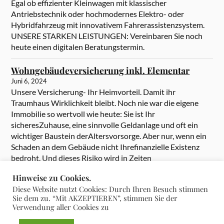
Egal ob effizienter Kleinwagen mit klassischer
Antriebstechnik oder hochmodernes Elektro- oder
Hybridfahrzeug mit innovativem Fahrerassistenzsystem.
UNSERE STARKEN LEISTUNGEN: Vereinbaren Sie noch
heute einen digitalen Beratungstermin.
Wohngebäudeversicherung inkl. Elementar
Juni 6, 2024
Unsere Versicherung- Ihr Heimvorteil. Damit ihr
Traumhaus Wirklichkeit bleibt. Noch nie war die eigene
Immobilie so wertvoll wie heute: Sie ist Ihr
sicheresZuhause, eine sinnvolle Geldanlage und oft ein
wichtiger Baustein derAltersvorsorge. Aber nur, wenn ein
Schaden an dem Gebäude nicht Ihrefinanzielle Existenz
bedroht. Und dieses Risiko wird in Zeiten
heftigerExtremwetter immer größer. Umso wichtiger […]
Hinweise zu Cookies.
Diese Website nutzt Cookies: Durch Ihren Besuch stimmen
Sie dem zu. “Mit AKZEPTIEREN”, stimmen Sie der
Verwendung aller Cookies zu
&
PRÄSENTIERT VON
WORDPRESS
THEME ERSTELLT VON