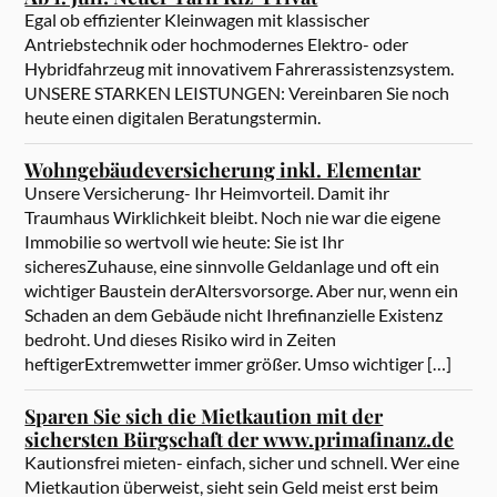
Egal ob effizienter Kleinwagen mit klassischer
Antriebstechnik oder hochmodernes Elektro- oder
Hybridfahrzeug mit innovativem Fahrerassistenzsystem.
UNSERE STARKEN LEISTUNGEN: Vereinbaren Sie noch
heute einen digitalen Beratungstermin.
Wohngebäudeversicherung inkl. Elementar
Unsere Versicherung- Ihr Heimvorteil. Damit ihr
Traumhaus Wirklichkeit bleibt. Noch nie war die eigene
Immobilie so wertvoll wie heute: Sie ist Ihr
sicheresZuhause, eine sinnvolle Geldanlage und oft ein
wichtiger Baustein derAltersvorsorge. Aber nur, wenn ein
Schaden an dem Gebäude nicht Ihrefinanzielle Existenz
bedroht. Und dieses Risiko wird in Zeiten
heftigerExtremwetter immer größer. Umso wichtiger […]
Sparen Sie sich die Mietkaution mit der
sichersten Bürgschaft der www.primafinanz.de
Kautionsfrei mieten- einfach, sicher und schnell. Wer eine
Mietkaution überweist, sieht sein Geld meist erst beim