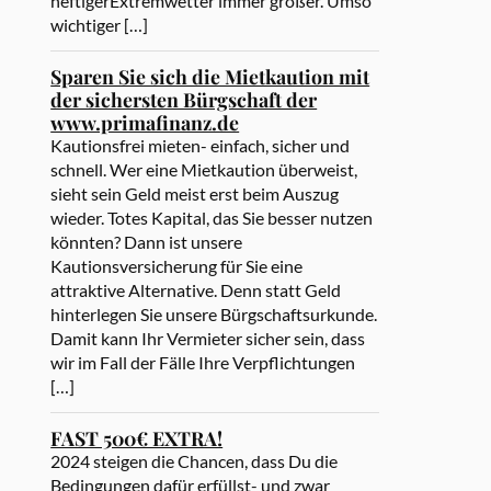
heftigerExtremwetter immer größer. Umso
wichtiger […]
Sparen Sie sich die Mietkaution mit
der sichersten Bürgschaft der
www.primafinanz.de
Kautionsfrei mieten- einfach, sicher und
schnell. Wer eine Mietkaution überweist,
sieht sein Geld meist erst beim Auszug
wieder. Totes Kapital, das Sie besser nutzen
könnten? Dann ist unsere
Kautionsversicherung für Sie eine
attraktive Alternative. Denn statt Geld
hinterlegen Sie unsere Bürgschaftsurkunde.
Damit kann Ihr Vermieter sicher sein, dass
wir im Fall der Fälle Ihre Verpflichtungen
[…]
FAST 500€ EXTRA!
2024 steigen die Chancen, dass Du die
Bedingungen dafür erfüllst- und zwar