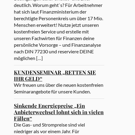
deutlich. Worum geht`s? Für Arbeitnehmer
hat sich laut Finanzministerium der
berechtigte Personenkreis um über 17 Mio.
Menschen erweitert! Nutze jetzt unseren
kostenfreien Service und erstelle mit
unseren Fachwirten für Finanzen deine
persönliche Vorsorge – und Finanzanalyse
nach DIN 77230 und reserviere DEINE
möglichen […]
KUNDENSEMINAR „RETTEN SIE
IHR GELD“
Wir freuen uns über die neuen kostenfreien
Seminarangebote für unsere Kunden.
Sinkende Energiepreise „Ein
Anbieterwechsel lohnt sich in vielen
Fällen“
Die Gas- und Strompreise sind viel
niedriger als vor einem Jahr. Für