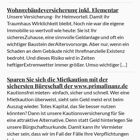
Wohngebäudeversicherung inkl. Elementar
Unsere Versicherung- Ihr Heimvorteil. Damit ihr
Traumhaus Wirklichkeit bleibt. Noch nie war die eigene
Immobilie so wertvoll wie heute: Sie ist Ihr
sicheresZuhause, eine sinnvolle Geldanlage und oft ein
wichtiger Baustein derAltersvorsorge. Aber nur, wenn ein
Schaden an dem Gebäude nicht Ihrefinanzielle Existenz
bedroht. Und dieses Risiko wird in Zeiten
heftigerExtremwetter immer größer. Umso wichtiger […]
Sparen Sie sich die Mietkaution mit der
sichersten Bürgschaft der www.primafinanz.de
Kautionsfrei mieten- einfach, sicher und schnell. Wer eine
Mietkaution überweist, sieht sein Geld meist erst beim
Auszug wieder. Totes Kapital, das Sie besser nutzen
könnten? Dann ist unsere Kautionsversicherung für Sie
eine attraktive Alternative. Denn statt Geld hinterlegen Sie
unsere Bürgschaftsurkunde. Damit kann Ihr Vermieter
sicher sein, dass wir im Fall der Fälle Ihre Verpflichtungen