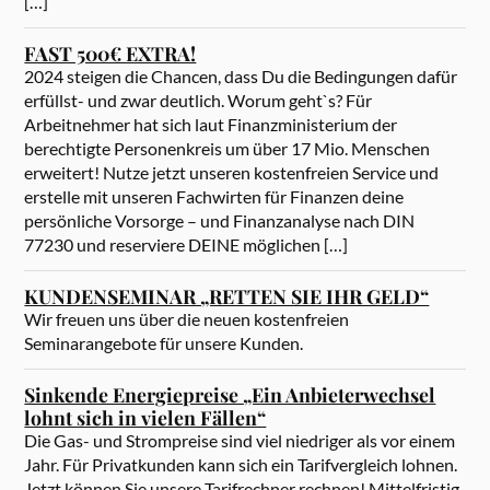
[…]
FAST 500€ EXTRA!
2024 steigen die Chancen, dass Du die Bedingungen dafür
erfüllst- und zwar deutlich. Worum geht`s? Für
Arbeitnehmer hat sich laut Finanzministerium der
berechtigte Personenkreis um über 17 Mio. Menschen
erweitert! Nutze jetzt unseren kostenfreien Service und
erstelle mit unseren Fachwirten für Finanzen deine
persönliche Vorsorge – und Finanzanalyse nach DIN
77230 und reserviere DEINE möglichen […]
KUNDENSEMINAR „RETTEN SIE IHR GELD“
Wir freuen uns über die neuen kostenfreien
Seminarangebote für unsere Kunden.
Sinkende Energiepreise „Ein Anbieterwechsel
lohnt sich in vielen Fällen“
Die Gas- und Strompreise sind viel niedriger als vor einem
Jahr. Für Privatkunden kann sich ein Tarifvergleich lohnen.
Jetzt können Sie unsere Tarifrechner rechnen! Mittelfristig